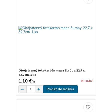
Obojstranný fotokartón mapa Európy, 22,7 x
32,7cm, 1 ks
1,10 €
6-10 dní
/
ks
Pridať do košíka