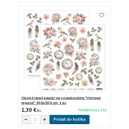
Obojstranný papier na scrapbooking "Vintage
legend" 30,5x30,5 cm, 1 ks
1,30 €
Posledné kusy 2 ks
/
ks
Pridať do košíka