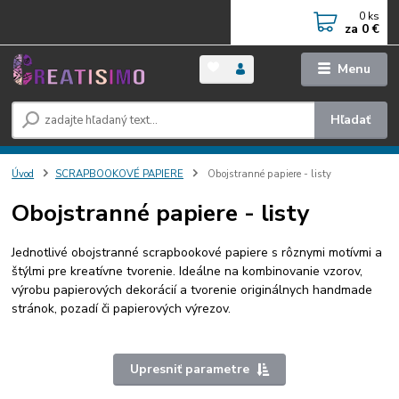
0
ks
za
0 €
Menu
Hľadať
Úvod
SCRAPBOOKOVÉ PAPIERE
Obojstranné papiere - listy
Obojstranné papiere - listy
Jednotlivé obojstranné scrapbookové papiere s rôznymi motívmi a
štýlmi pre kreatívne tvorenie. Ideálne na kombinovanie vzorov,
výrobu papierových dekorácií a tvorenie originálnych handmade
stránok, pozadí či papierových výrezov.
Upresniť parametre