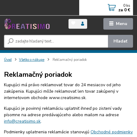
0
ks
za
0 €
Menu
Hľadať
Úvod
Všetko o nákupe
Reklamačný poriadok
Reklamačný poriadok
Kupujúci má právo reklamovať tovar do 24 mesiacov od jeho
zakúpenia. Kupujúci môže reklamovať len tovar zakúpený v
internetovom obchode www.creatisimo.sk.
Kupujúci je povinný reklamáciu uplatniť ihneď po zistení vady
písomne na adrese predávajúceho alebo mailom na adrese
info@creatisimo.sk
.
Podmienky uplatnenia reklamácie stanovujú
Obchodné podmienky