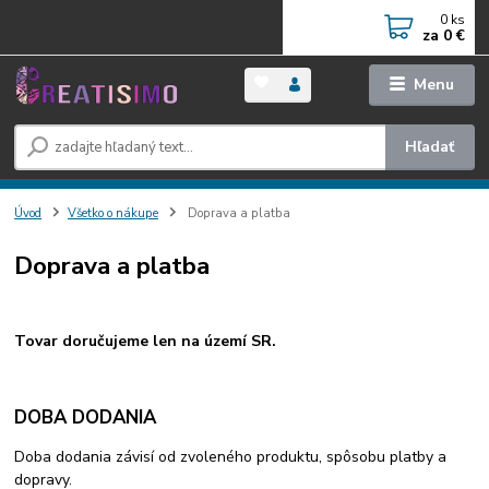
0
ks
za
0 €
Menu
Hľadať
Úvod
Všetko o nákupe
Doprava a platba
Doprava a platba
Tovar doručujeme len na území SR.
DOBA DODANIA
Doba dodania závisí od zvoleného produktu, spôsobu platby a
dopravy.