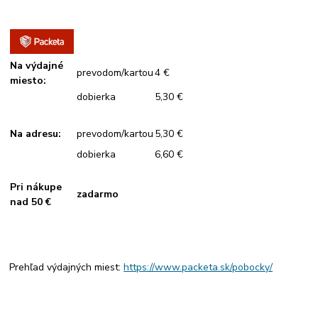
Na výdajné
prevodom/kartou
4 €
miesto:
dobierka
5,30 €
Na adresu:
prevodom/kartou
5,30 €
dobierka
6,60 €
Pri nákupe
zadarmo
nad 50 €
Prehľad výdajných miest:
https://www.packeta.sk/pobocky/