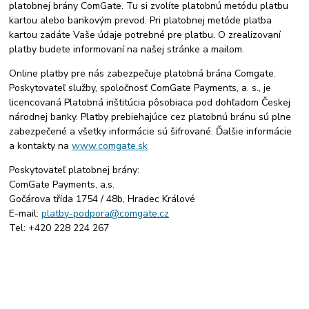
platobnej brány ComGate. Tu si zvolíte platobnú metódu platbu
kartou alebo bankovým prevod. Pri platobnej metóde platba
kartou zadáte Vaše údaje potrebné pre platbu. O zrealizovaní
platby budete informovaní na našej stránke a mailom.
Online platby pre nás zabezpečuje platobná brána Comgate.
Poskytovateľ služby, spoločnosť ComGate Payments, a. s., je
licencovaná Platobná inštitúcia pôsobiaca pod dohľadom Českej
národnej banky. Platby prebiehajúce cez platobnú bránu sú plne
zabezpečené a všetky informácie sú šifrované. Ďalšie informácie
a kontakty na
www.comgate.sk
Poskytovateľ platobnej brány:
ComGate Payments, a.s.
Gočárova třída 1754 / 48b, Hradec Králové
E-mail:
platby-podpora@comgate.cz
Tel: +420 228 224 267