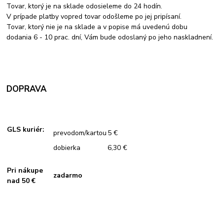
Tovar, ktorý je na sklade odosieleme do 24 hodín.
V prípade platby vopred tovar odošleme po jej pripísaní.
Tovar, ktorý nie je na sklade a v popise má uvedenú dobu
dodania 6 - 10 prac. dní, Vám bude odoslaný po jeho naskladnení.
DOPRAVA
GLS kuriér:
prevodom/kartou
5 €
dobierka
6,30 €
Pri nákupe
zadarmo
nad 50 €