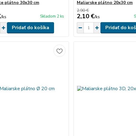
ke plátno 30x30 cm
Maliarske plátno 20x30 cm
2,90 €
€
2,10 €
Skladom 2 ks
S
/
ks
/
ks
Pridať do košíka
Pridať do koš