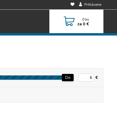
Prihlásenie
0
ks
za
0 €
Do
€