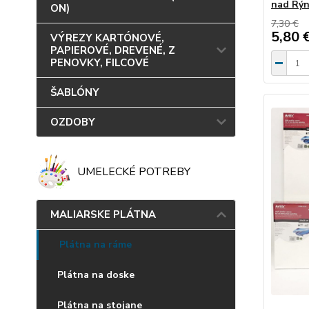
nad Rý
ON)
7,30 €
5,80 
VÝREZY KARTÓNOVÉ,
PAPIEROVÉ, DREVENÉ, Z
PENOVKY, FILCOVÉ
ŠABLÓNY
OZDOBY
UMELECKÉ POTREBY
MALIARSKE PLÁTNA
Plátna na ráme
Plátna na doske
Plátna na stojane