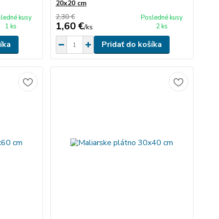
20x20 cm
2,30 €
ledné kusy
Posledné kusy
1,60 €
1 ks
2 ks
/
ks
íka
Pridať do košíka