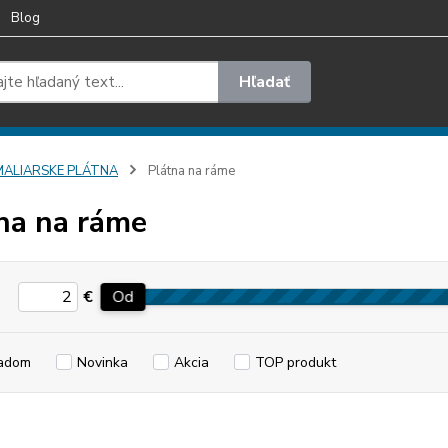
Blog
Hľadať
MALIARSKE PLÁTNA
Plátna na ráme
na na ráme
€
Od
adom
Novinka
Akcia
TOP produkt