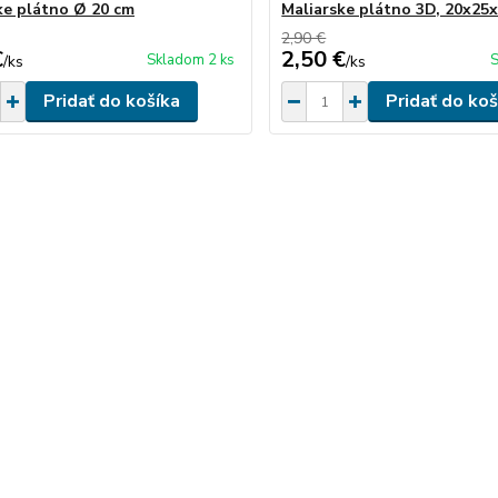
ke plátno Ø 20 cm
Maliarske plátno 3D, 20x25
2,90 €
€
2,50 €
Skladom 2 ks
S
/
ks
/
ks
Pridať do košíka
Pridať do koš