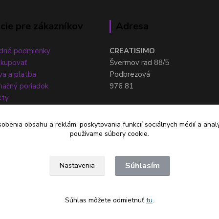
cie pre zákazníkov
Adresa
dné podmienky
CREATISIMO
akupovať
Švermov rad 88/5
a a platba
Podbrezová
ačný poriadok
976 81
kty
sobenia obsahu a reklám, poskytovania funkcií sociálnych médií a anal
používame súbory cookie.
Súhlasím
Nastavenia
Súhlas môžete odmietnuť
tu
.