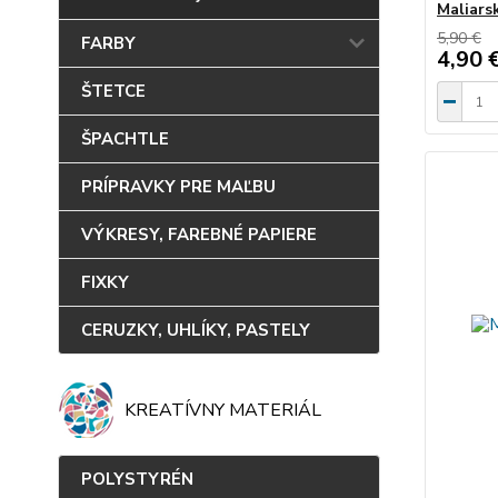
Maliars
5,90 €
FARBY
4,90 
ŠTETCE
ŠPACHTLE
PRÍPRAVKY PRE MAĽBU
VÝKRESY, FAREBNÉ PAPIERE
FIXKY
CERUZKY, UHLÍKY, PASTELY
KREATÍVNY MATERIÁL
POLYSTYRÉN