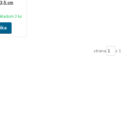
x3,5 cm
kladom 3 ks
íka
strana
z 1