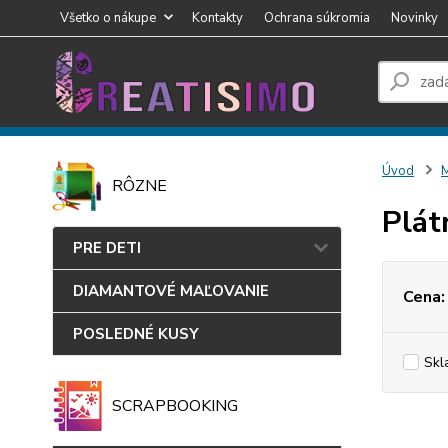
Všetko o nákupe
Kontakty
Ochrana súkromia
Novinky
Úvod
RÔZNE
Plát
PRE DETI
DIAMANTOVÉ MAĽOVANIE
Cena:
POSLEDNÉ KUSY
Skl
SCRAPBOOKING