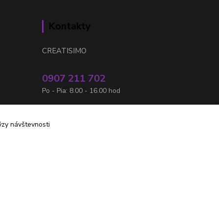
Kontakty
CREATISIMO
0907 211 702
Po - Pia: 8.00 - 16.00 hod
info@creatisimo.sk
ýzy návštevnosti
Vytvorené na
Eshop-rychlo.sk