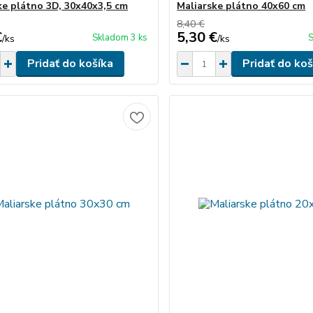
ke plátno 3D, 30x40x3,5 cm
Maliarske plátno 40x60 cm
8,40 €
€
5,30 €
Skladom 3 ks
S
/
ks
/
ks
Pridať do košíka
Pridať do koš