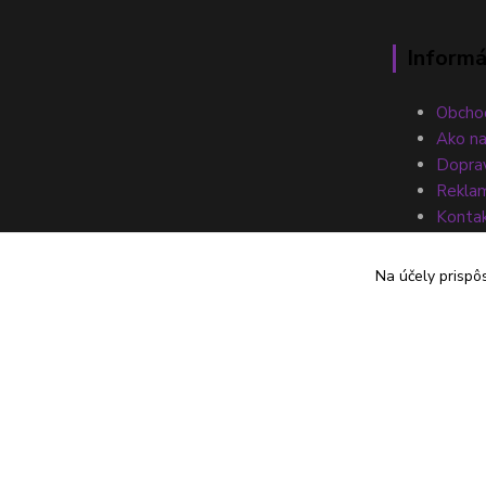
Informá
Obcho
Ako n
Doprav
Reklam
Konta
Na účely prispô