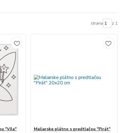
strana
z 1
ou "Víla"
Maliarske plátno s predtlačou "Pirát"