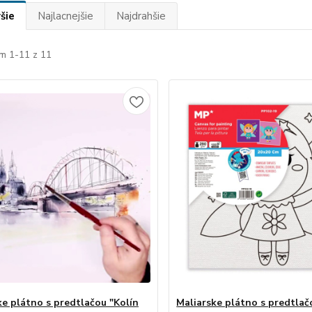
šie
Najlacnejšie
Najdrahšie
m 1-11 z 11
ke plátno s predtlačou "Kolín
Maliarske plátno s predtlač