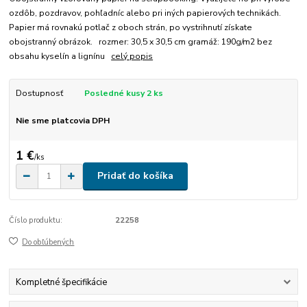
ozdôb, pozdravov, pohľadníc alebo pri iných papierových technikách.
Papier má rovnakú potlač z oboch strán, po vystrihnutí získate
obojstranný obrázok. rozmer: 30,5 x 30,5 cm gramáž: 190g/m2 bez
obsahu kyselín a lignínu
celý popis
Dostupnosť
Posledné kusy 2 ks
Nie sme platcovia DPH
1 €
/
ks
Pridať do košíka
Číslo produktu:
22258
Do obľúbených
Kompletné špecifikácie