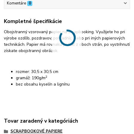
Komentáre
0
Kompletné špecifikácie
Obojstranný vzorovaný papier na scrapbooking. Využijete ho pri
výrobe ozdôb, pozdravov, pohľadníc alebo pri iných papierových
technikách. Papier má rovnakú potlač z oboch strán, po vystrihnutí
získate obojstranný obrázok.
rozmer: 30,5 x 30,5 cm
2
gramáž: 190g/m
bez obsahu kyselín a lignínu
Tovar zaradený v kategóriách
SCRAPBOOKOVÉ PAPIERE