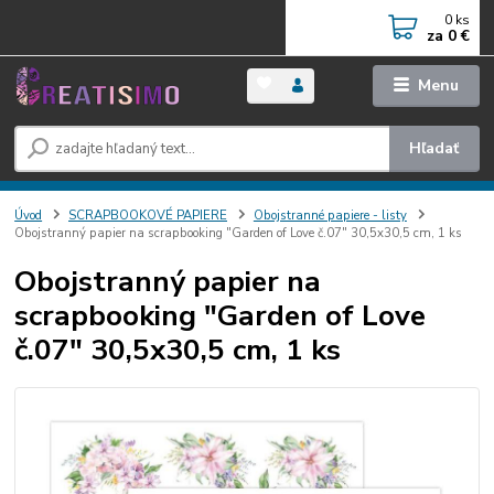
0
ks
za
0 €
Menu
Hľadať
Úvod
SCRAPBOOKOVÉ PAPIERE
Obojstranné papiere - listy
Obojstranný papier na scrapbooking "Garden of Love č.07" 30,5x30,5 cm, 1 ks
Obojstranný papier na
scrapbooking "Garden of Love
č.07" 30,5x30,5 cm, 1 ks