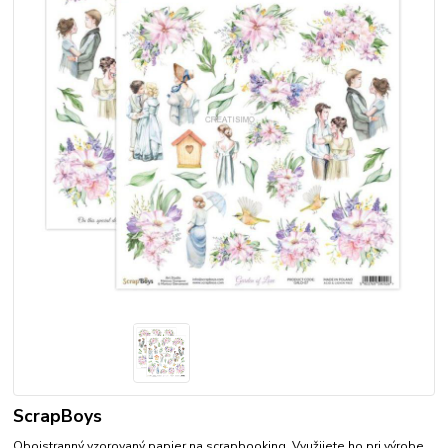
ScrapBoys
Obojstranný vzorovaný papier na scrapbooking. Využijete ho pri výrobe