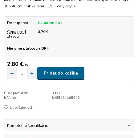
30 x 40 cm hrúbka rámu: 1,5 ...
celý popis
Dostupnosť
Skladom 2 ks
Cena pred
3,70 €
zľavou
Nie sme platcovia DPH
2,80 €
/
ks
Pridať do košíka
Číslo produktu:
33320
EAN kód:
8435464105640
Do obľúbených
Kompletné špecifikácie