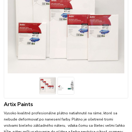
Artix Paints
Vysoko kvalitné profesionálne plátno natiahnuté na ráme, ktoré sa
nebude deformovať po nanesení farby. Plátno je ošetrené tromi
vrstvami bieleho základného náteru, vďaka čomu sa štetec veľmi ľahko
kĺže, náter zníži vsakovanie do plátna a farba nestráca sýtosť. rozmery: