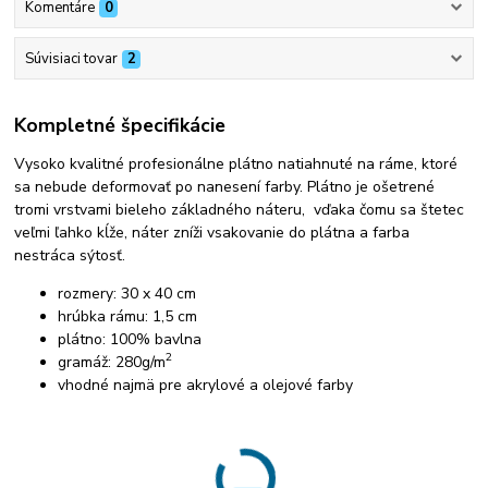
Komentáre
0
Súvisiaci tovar
2
Kompletné špecifikácie
Vysoko kvalitné profesionálne plátno natiahnuté na ráme, ktoré
sa nebude deformovať po nanesení farby. Plátno je ošetrené
tromi vrstvami bieleho základného náteru, vďaka čomu sa štetec
veľmi ľahko kĺže, náter zníži vsakovanie do plátna a farba
nestráca sýtosť.
rozmery: 30 x 40 cm
hrúbka rámu: 1,5 cm
plátno: 100% bavlna
2
gramáž: 280g/m
vhodné najmä pre akrylové a olejové farby