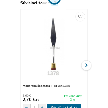
Súvisiaci tovar
2
Maliarska špachtľa T-Brush 1378
Akrylová far
biela titáno
3,60 €
4,20 €
Posledné kusy
2,70 €
3,20 €
2 ks
/
ks
/
ks
Pridať do košíka