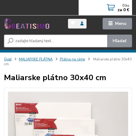
0
ks
za
0 €
Menu
Hľadať
Úvod
MALIARSKE PLÁTNA
Plátna na ráme
Maliarske plátno 30x40
cm
Maliarske plátno 30x40 cm