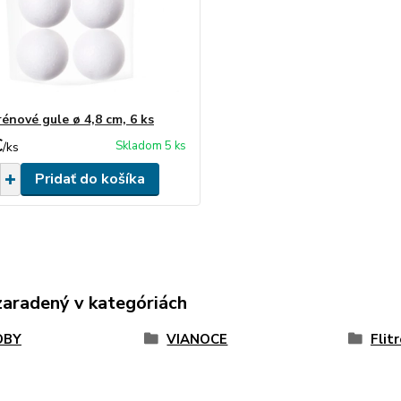
rénové gule ø 4,8 cm, 6 ks
€
Skladom 5 ks
/
ks
Pridať do košíka
zaradený v kategóriách
OBY
VIANOCE
Flitr