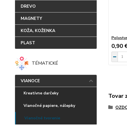
DREVO
MAGNETY
KOŽA, KOŽENKA
Polysty
PLAST
0,90 
TÉMATICKÉ
VIANOCE
Kreatívne darčeky
Tovar 
Vianočné papiere, nálepky
OZD
Vianočné tvorenie