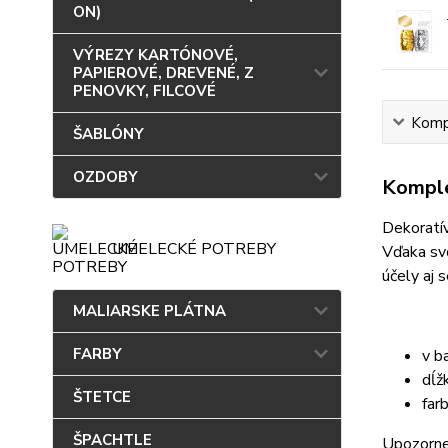
ON)
VÝREZY KARTÓNOVÉ,
PAPIEROVÉ, DREVENÉ, Z
PENOVKY, FILCOVÉ
Kompl
ŠABLÓNY
OZDOBY
Komple
Dekoratív
UMELECKÉ POTREBY
Vďaka svo
účely aj 
MALIARSKE PLÁTNA
FARBY
v ba
dĺž
ŠTETCE
far
ŠPACHTLE
Upozorne