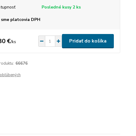
tupnosť
Posledné kusy 2 ks
 sme platcovia DPH
30 €
Pridať do košíka
/
ks
roduktu:
66676
obľúbených