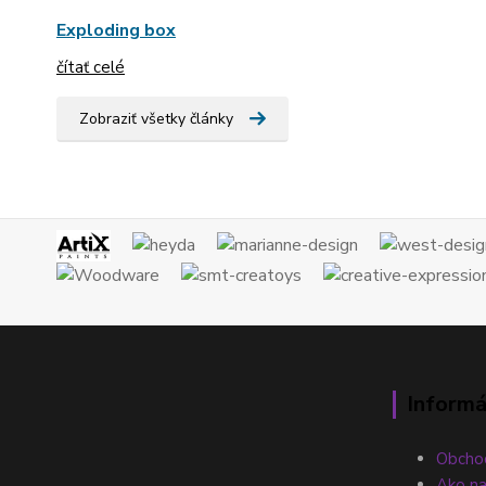
Exploding box
čítať celé
Zobraziť všetky články
Informá
Obcho
Ako n