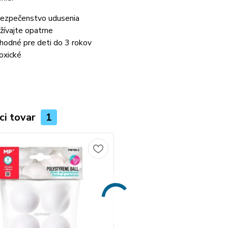
ezpečenstvo udusenia
žívajte opatrne
hodné pre deti do 3 rokov
oxické
ci tovar
1