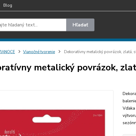
Blog
Hľadať
VIANOCE
Vianočné tvorenie
Dekoratívny metalický povrázok, zlatá,
ratívny metalický povrázok, zla
Dekora
baleni
Vďaka 
výtvor
sezónn