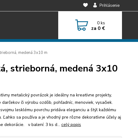
Prihlásenie
0
ks
za
0 €
 strieborná, medená 3x10 m
tá, strieborná, medená 3x10
tívny metalický povrázok je ideálny na kreatívne projekty,
e darčekov či výrobu ozdôb, pohľadníc, menoviek, vysačiek.
svojmu lesklému povrchu pridáva eleganciu a štýl každému
u. Ľahko sa používa a je vhodný pre rôzne dekoratívne účely aj
e dekorácie. v balení: 3 ks d...
celý popis