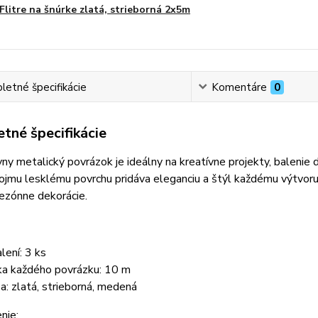
Flitre na šnúrke zlatá, strieborná 2x5m
etné špecifikácie
Komentáre
0
tné špecifikácie
ny metalický povrázok je ideálny na kreatívne projekty, balenie 
jmu lesklému povrchu pridáva eleganciu a štýl každému výtvoru.
sezónne dekorácie.
lení: 3 ks
ka každého povrázku: 10 m
ba: zlatá, strieborná, medená
nie: