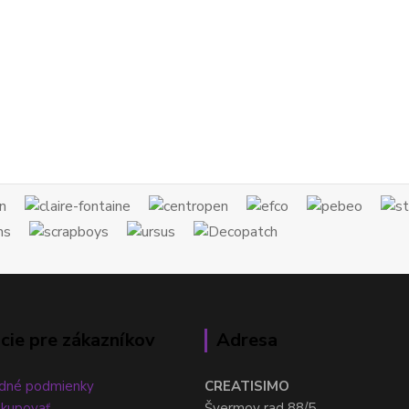
cie pre zákazníkov
Adresa
dné podmienky
CREATISIMO
akupovať
Švermov rad 88/5