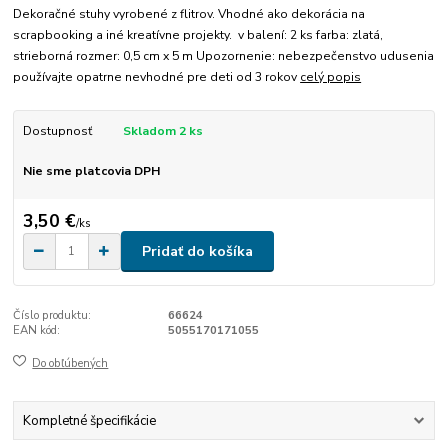
Dekoračné stuhy vyrobené z flitrov. Vhodné ako dekorácia na
scrapbooking a iné kreatívne projekty. v balení: 2 ks farba: zlatá,
strieborná rozmer: 0,5 cm x 5 m Upozornenie: nebezpečenstvo udusenia
používajte opatrne nevhodné pre deti od 3 rokov
celý popis
Dostupnosť
Skladom 2 ks
Nie sme platcovia DPH
3,50 €
/
ks
Pridať do košíka
Číslo produktu:
66624
EAN kód:
5055170171055
Do obľúbených
Kompletné špecifikácie