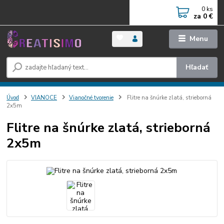
0
ks
za
0 €
Menu
Hľadať
Úvod
VIANOCE
Vianočné tvorenie
Flitre na šnúrke zlatá, strieborná
2x5m
Flitre na šnúrke zlatá, strieborná
2x5m