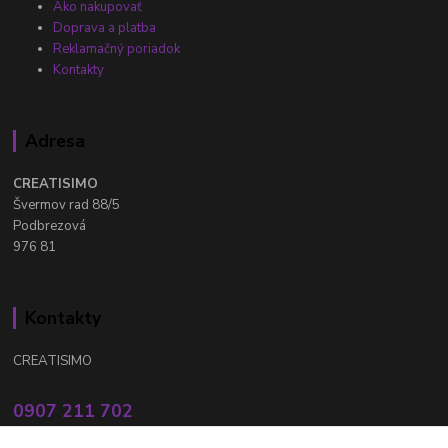
Ako nakupovať
Doprava a platba
Reklamačný poriadok
Kontakty
Adresa
CREATISIMO
Švermov rad 88/5
Podbrezová
976 81
Kontakty
CREATISIMO
0907 211 702
Po - Pia: 8.00 - 16.00 hod