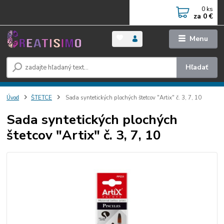
0
ks
za
0 €
Menu
Hľadať
Úvod
ŠTETCE
Sada syntetických plochých štetcov "Artix" č. 3, 7, 10
Sada syntetických plochých
štetcov "Artix" č. 3, 7, 10