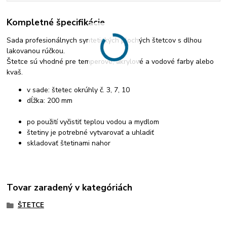
Kompletné špecifikácie
Sada profesionálnych syntetických plochých štetcov s dlhou
lakovanou rúčkou.
Štetce sú vhodné pre temperové, akrylové a vodové farby alebo
kvaš.
v sade: štetec okrúhly č. 3, 7, 10
dĺžka: 200 mm
po použití vyčistiť teplou vodou a mydlom
štetiny je potrebné vytvarovať a uhladiť
skladovať štetinami nahor
Tovar zaradený v kategóriách
ŠTETCE