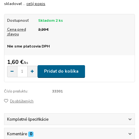
skladovať ...
celý popis
Dostupnosť
Skladom 2 ks
Cena pred
2,20 €
zľavou
Nie sme platcovia DPH
1,60 €
/
ks
Pridať do košíka
Číslo produktu:
33301
Do obľúbených
Kompletné špecifikácie
Komentáre
0