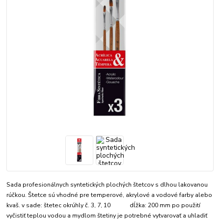
Sada profesionálnych syntetických plochých štetcov s dlhou lakovanou
rúčkou. Štetce sú vhodné pre temperové, akrylové a vodové farby alebo
kvaš. v sade: štetec okrúhly č. 3, 7, 10 dĺžka: 200 mm po použití
vyčistiť teplou vodou a mydlom štetiny je potrebné vytvarovať a uhladiť