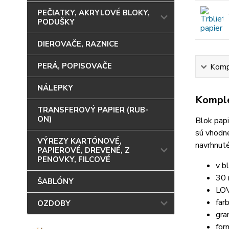
PEČIATKY, AKRYLOVÉ BLOKY,
PODUŠKY
DIEROVAČE, RAZNICE
PERÁ, POPISOVAČE
Kompl
NÁLEPKY
Komple
TRANSFEROVÝ PAPIER (RUB-
ON)
Blok papi
sú vhodné
VÝREZY KARTÓNOVÉ,
navrhnuté
PAPIEROVÉ, DREVENÉ, Z
PENOVKY, FILCOVÉ
v b
30 
ŠABLÓNY
LO
far
OZDOBY
gra
for