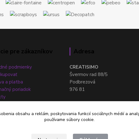
cie pre zákazníkov
Adresa
dné podmienky
CREATISIMO
akupovať
Švermov rad 88/5
a a platba
Podbrezová
ačný poriadok
976 81
kty
sobenia obsahu a reklám, poskytovania funkcií sociálnych médií a anal
používame súbory cookie.