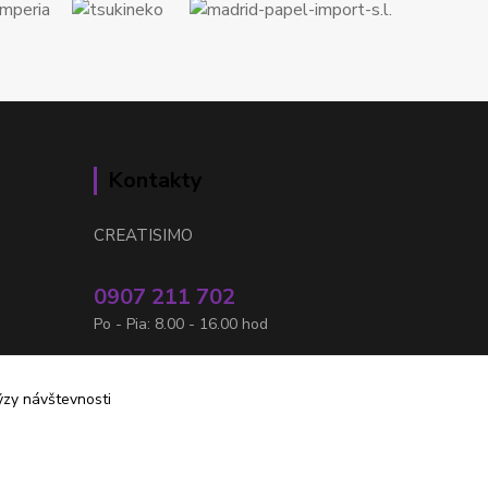
Kontakty
CREATISIMO
0907 211 702
Po - Pia: 8.00 - 16.00 hod
info@creatisimo.sk
ýzy návštevnosti