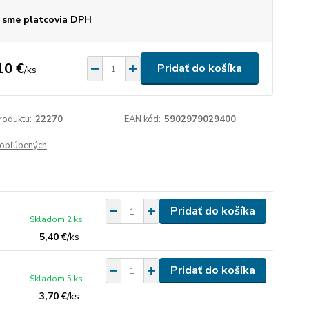
 sme platcovia DPH
10 €
Pridať do košíka
/
ks
roduktu:
22270
EAN kód:
5902979029400
obľúbených
Pridať do košíka
Skladom 2 ks
5,40 €
/
ks
Pridať do košíka
Skladom 5 ks
3,70 €
/
ks