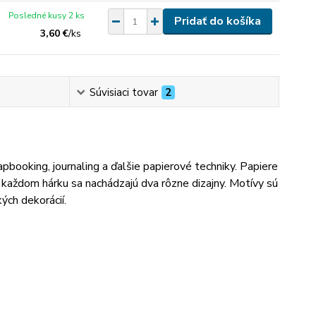
Posledné kusy 2 ks
Pridať do košíka
3,60 €
/
ks
Súvisiaci tovar
2
rapbooking, journaling a ďalšie papierové techniky. Papiere
 každom hárku sa nachádzajú dva rôzne dizajny. Motívy sú
ých dekorácií.