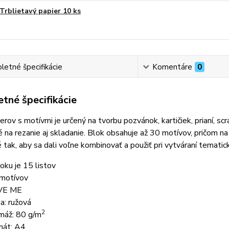
Trblietavý papier 10 ks
etné špecifikácie
Komentáre
0
tné špecifikácie
erov s motívmi je určený na tvorbu pozvánok, kartičiek, prianí, sc
 na rezanie aj skladanie. Blok obsahuje až 30 motívov, pričom na
 tak, aby sa dali voľne kombinovať a použiť pri vytváraní tematick
loku je 15 listov
motívov
VE ME
ba: ružová
2
máž: 80 g/m
mát: A4