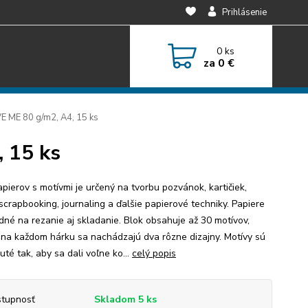
Prihlásenie
0
ks
za
0 €
E ME 80 g/m2, A4, 15 ks
 15 ks
apierov s motívmi je určený na tvorbu pozvánok, kartičiek,
 scrapbooking, journaling a ďalšie papierové techniky. Papiere
dné na rezanie aj skladanie. Blok obsahuje až 30 motívov,
 na každom hárku sa nachádzajú dva rôzne dizajny. Motívy sú
té tak, aby sa dali voľne ko...
celý popis
tupnosť
Skladom 5 ks