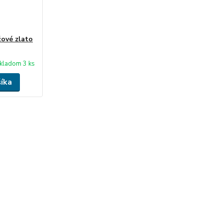
žové zlato
kladom 3 ks
šíka