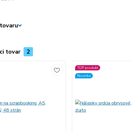
tovaru
ci tovar
2
TOP produkt
Novinka