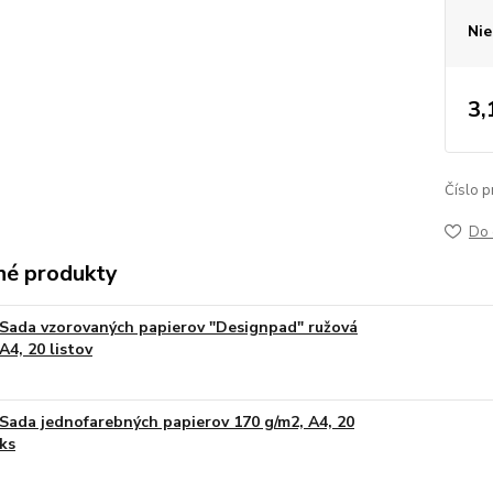
Nie
3,
Číslo p
Do 
é produkty
Sada vzorovaných papierov "Designpad" ružová
A4, 20 listov
Sada jednofarebných papierov 170 g/m2, A4, 20
ks