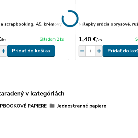
a scrapbooking, A5, krémový,
Nálepky srdcia obrysové, ru
n
€
1,40 €
Skladom 2 ks
S
/
ks
/
ks
Pridať do košíka
Pridať do ko
zaradený v kategóriách
PBOOKOVÉ PAPIERE
Jednostranné papiere