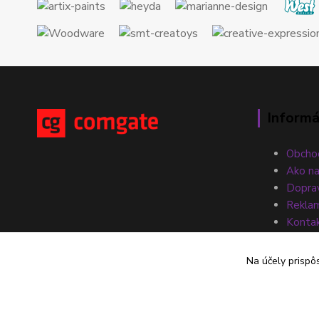
Informá
Obcho
Ako n
Doprav
Reklam
Konta
Na účely prispô