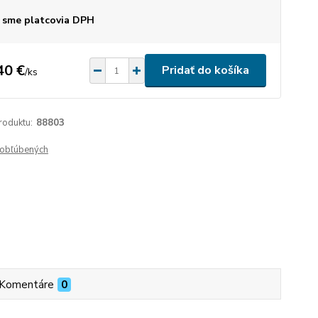
 sme platcovia DPH
40 €
Pridať do košíka
/
ks
roduktu:
88803
obľúbených
Komentáre
0