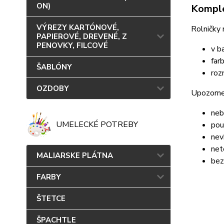
ON)
Komple
VÝREZY KARTÓNOVÉ,
Rolničky 
PAPIEROVÉ, DREVENÉ, Z
PENOVKY, FILCOVÉ
v b
far
ŠABLÓNY
roz
OZDOBY
Upozorne
neb
UMELECKÉ POTREBY
pou
nev
net
MALIARSKE PLÁTNA
bez
FARBY
ŠTETCE
ŠPACHTLE