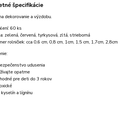
tné špecifikácie
na dekorovanie a výzdobu.
alení: 60 ks
ba: zelená, červená, tyrkysová, zltá, strieborná
mer rolničiek: cca 0,6 cm, 0,8 cm, 1cm, 1,5 cm, 1,7cm, 2,8cm
nie:
ezpečenstvo udusenia
žívajte opatrne
hodné pre deti do 3 rokov
oxické
 kyselín a lígnínu