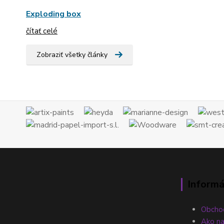
Exploding box
čítať celé
Zobraziť všetky články
Informá
Obcho
Ako n