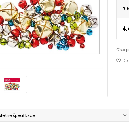
Nie
4,
Číslo p
Do 
etné špecifikácie