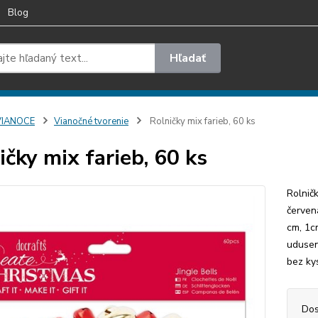
Blog
Hľadať
VIANOCE
Vianočné tvorenie
Rolničky mix farieb, 60 ks
ičky mix farieb, 60 ks
Rolnič
červená
cm, 1c
udusen
bez ky
Dos