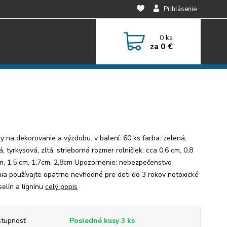
Prihlásenie
0
ks
za
0 €
ky na dekorovanie a výzdobu. v balení: 60 ks farba: zelená,
, tyrkysová, zltá, strieborná rozmer rolničiek: cca 0,6 cm, 0,8
m, 1,5 cm, 1,7cm, 2,8cm Upozornenie: nebezpečenstvo
ia používajte opatrne nevhodné pre deti do 3 rokov netoxické
selín a lígnínu
celý popis
tupnosť
Posledné kusy 3 ks