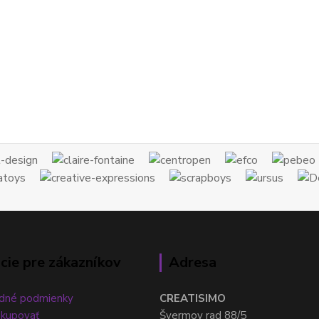
cie pre zákazníkov
Adresa
dné podmienky
CREATISIMO
akupovať
Švermov rad 88/5