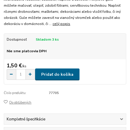
môžete maľovať, olepiť, zdobiť flitrami, servítkovou technikou. Naplniť
rôznymi drobnosťami, maškrtami, dekoráciami alebo vložiť fotku, či iný
obrázok. Gule môžete zavesiť na vianočný stromček alebo použiť ako
dekoráciu v domácnosti, či ...
celý popis
Dostupnosť
Skladom 3 ks
Nie sme platcovia DPH
1,50 €
/
ks
Pridať do košíka
Číslo produktu:
77705
Do obľúbených
Kompletné špecifikácie