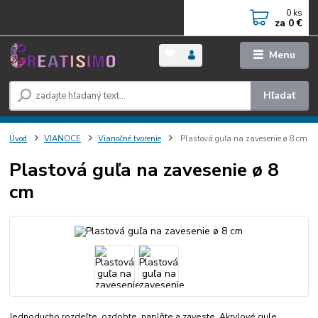
0
ks
za
0 €
Menu
Hľadať
Úvod
VIANOCE
Vianočné tvorenie
Plastová guľa na zavesenie ø 8 cm
Plastová guľa na zavesenie ø 8
cm
Jednoducho rozdeľte, ozdobte, naplňte a zaveste. Akrylové gule