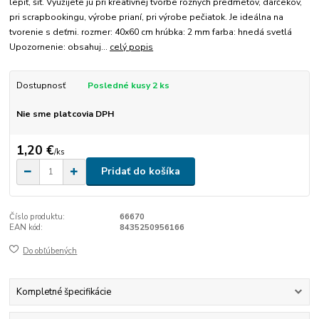
lepiť, šiť. Využijete ju pri kreatívnej tvorbe rôznych predmetov, darčekov,
pri scrapbookingu, výrobe prianí, pri výrobe pečiatok. Je ideálna na
tvorenie s deťmi. rozmer: 40x60 cm hrúbka: 2 mm farba: hnedá svetlá
Upozornenie: obsahuj...
celý popis
Dostupnosť
Posledné kusy 2 ks
Nie sme platcovia DPH
1,20 €
/
ks
Pridať do košíka
Číslo produktu:
66670
EAN kód:
8435250956166
Do obľúbených
Kompletné špecifikácie