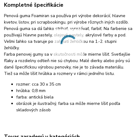
Kompletné špecifikácie
Penová guma Foamiran sa používa pri výrobe dekorácií, hlavne
kvetov, listov, pri scrapbookingu, pri výrobe rôznych iných ozdôb.
Penová guma sa dá ľahko strihať, vyrezávať, farbiť. Na farbenie sa
používajú hlavne pastely, olejové pastely, akrylové farby a pod.
Veľmi ľahko sa tvaruje po zahriatí žehličkou na 1.-2. stupni
žehličky.
Farba penovej gumy sa v skutočnosti môže mierne líšiť. Svetlejšie
fľaky a rozdielny odtieň nie sú chybou. Malé dierky alebo póry sú
dané špecifickou výrobou penovky, nie je to závada materiálu.
Tiež sa môže líšiť hrúbka a rozmery v rámci jedného listu.
rozmer: cca 30 x 35 cm
hrúbka: 0,8 mm
farba: antická biela
obrázok je ilustračný, farba sa môže mierne líšiť podľa
skladových zásob
Tovar zaradený v kategóriách