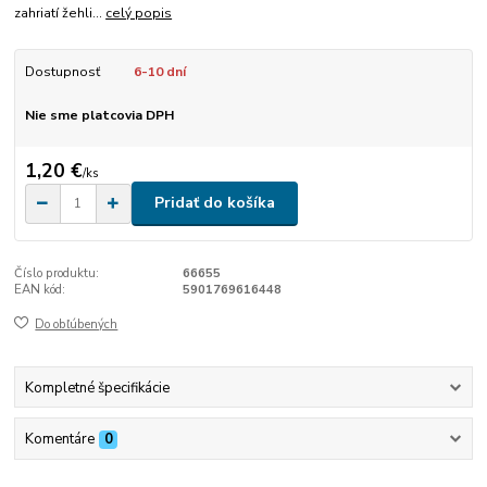
zahriatí žehli...
celý popis
Dostupnosť
6-10 dní
Nie sme platcovia DPH
1,20 €
/
ks
Pridať do košíka
Číslo produktu:
66655
EAN kód:
5901769616448
Do obľúbených
Kompletné špecifikácie
Komentáre
0