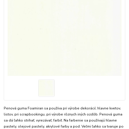
Penová guma Foamiran sa používa pri výrobe dekorácií, hlavne kvetov,
listov, pri scrapbookingu, pri výrobe rôznych iných ozdôb. Penová guma
sa dá ľahko strihať, vyrezávať, farbiť. Na farbenie sa používajú hlavne
pastely, olejové pastely, akrylové farby a pod. Veľmi ľahko sa tvaruje po