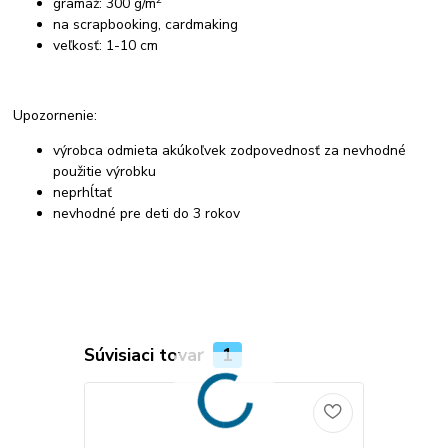
gramáž: 300 g/m
na scrapbooking, cardmaking
veľkosť: 1-10 cm
Upozornenie:
výrobca odmieta akúkoľvek zodpovednosť za nevhodné
použitie výrobku
neprhĺtať
nevhodné pre deti do 3 rokov
Súvisiaci tovar
1