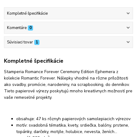
Kompletné špecifikácie
Komentáre
0
Súvisiaci tovar
1
Kompletné špecifikácie
Stamperia Romance Forever Ceremony Edition Ephemera z
kolekcie Romantic Forever. Nálepky vhodné na rôzne príložitosti
ako svadby, promócie, narodeniny, na scrapbooking, do denníkov.
Tieto papierové výrezy poskytujú mnoho kreatívnych možností pre
vaše remeselné projekty.
obsahuje: 47 ks rôznyh papierových samolepiacich výrezov
motív: svadobná tématika, kvety, srdiečka, balóny, prstene,
topánky, darčeky, motýle, holubice, nevesta, ženích...
2