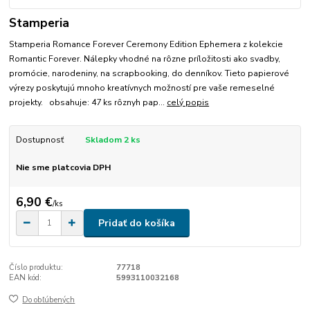
Stamperia
Stamperia Romance Forever Ceremony Edition Ephemera z kolekcie
Romantic Forever. Nálepky vhodné na rôzne príložitosti ako svadby,
promócie, narodeniny, na scrapbooking, do denníkov. Tieto papierové
výrezy poskytujú mnoho kreatívnych možností pre vaše remeselné
projekty. obsahuje: 47 ks rôznyh pap...
celý popis
Dostupnosť
Skladom 2 ks
Nie sme platcovia DPH
6,90 €
/
ks
Pridať do košíka
Číslo produktu:
77718
EAN kód:
5993110032168
Do obľúbených