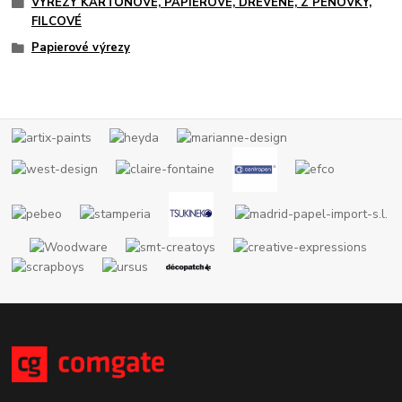
VÝREZY KARTÓNOVÉ, PAPIEROVÉ, DREVENÉ, Z PENOVKY,
FILCOVÉ
Papierové výrezy