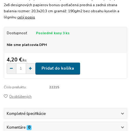
2x6 designových papierov bonus-potlačená predná a zadná strana
balenia rozmer: 20,3x20,3 cm gramáž: 190g/m2 bez obsahu kyselín a
lilgnínu
celý popis
Dostupnosť
Posledné kusy 3 ks
Nie sme platcovia DPH
4,20 €
/
ks
Pridať do košíka
Číslo produktu:
22215
Do obľúbených
Kompletné špecifikácie
Komentáre
0