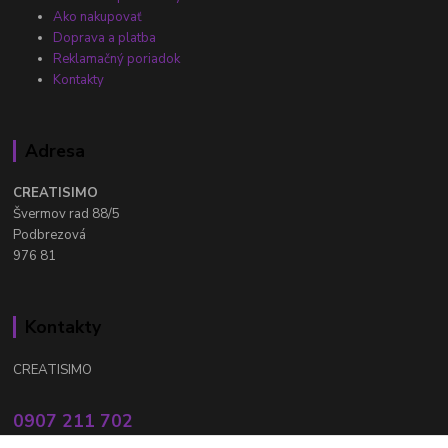
Ako nakupovať
Doprava a platba
Reklamačný poriadok
Kontakty
Adresa
CREATISIMO
Švermov rad 88/5
Podbrezová
976 81
Kontakty
CREATISIMO
0907 211 702
Po - Pia: 8.00 - 16.00 hod