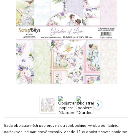
Sada obojstranných papierov na scrapbbooking, výrobu pohľadníc,
darčekov a iné papierové techniky. v sade 12 ks obojstranných papierov: