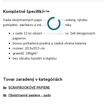
Kompletné špecifikácie
Sada obojstranných papierov na scrapbbooking, výrobu
pohľadníc, darčekov a iné papierové techniky.
v sade 12 ks obojstranných papierov: 2x6 designových
papierov
bonus-potlačená predná a zadná strana balenia
rozmer: 20,3x20,3 cm
2
gramáž: 190g/m
bez obsahu kyselín a lilgnínu
Tovar zaradený v kategóriách
SCRAPBOOKOVÉ PAPIERE
Obojstranné papiere - sady