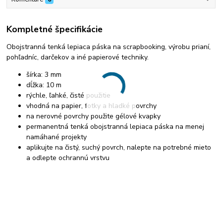
Kompletné špecifikácie
Obojstranná tenká lepiaca páska na scrapbooking, výrobu prianí,
pohľadníc, darčekov a iné papierové techniky.
šírka: 3 mm
dĺžka: 10 m
rýchle, ľahké, čisté použitie
vhodná na papier, fotky a hladké povrchy
na nerovné povrchy použite gélové kvapky
permanentná tenká obojstranná lepiaca páska na menej
namáhané projekty
aplikujte na čistý, suchý povrch, nalepte na potrebné mieto
a odlepte ochrannú vrstvu