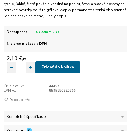
rýchle, ľahké, čisté použitie vhodná na papier, fotky a hladké povrchy na
nerovné povrchy použite gélové kvapky permanentná tenká obojstranná
lepiaca páska na menej ...
celý popis
Dostupnosť
Skladom 2 ks
Nie sme platcovia DPH
2,10 €
/
ks
Pridať do košíka
Číslo produktu:
44457
EAN kód:
8595156220300
Do obľúbených
Kompletné špecifikácie
Komentáre
0