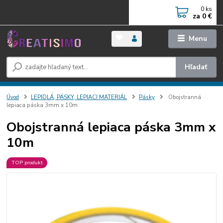
0
ks
za
0 €
Menu
Hľadať
Úvod
LEPIDLÁ, PÁSKY, LEPIACI MATERIÁL
Pásky
Obojstranná
lepiaca páska 3mm x 10m
Obojstranná lepiaca páska 3mm x
10m
TOP produkt