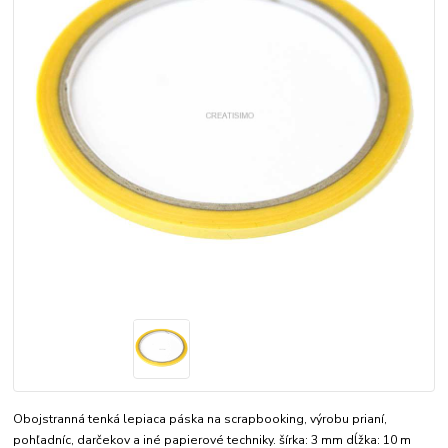
Obojstranná tenká lepiaca páska na scrapbooking, výrobu prianí,
pohľadníc, darčekov a iné papierové techniky. šírka: 3 mm dĺžka: 10 m