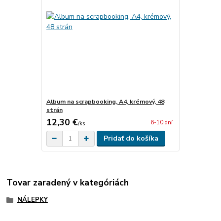
Album na scrapbooking, A4, krémový, 48
strán
12,30 €
6-10 dní
/
ks
Pridať do košíka
Tovar zaradený v kategóriách
NÁLEPKY