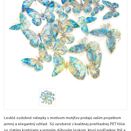
Lesklé ozdobné nálepky s motívom motýľov pridajú vašim projektom
jemný a elegantný vzhľad. Sú vyrobené z kvalitnej priehľadnej PET fólie
so zlatými kontúrami a jemným dúhovým leskom, ktorý podčiarkne štýl a