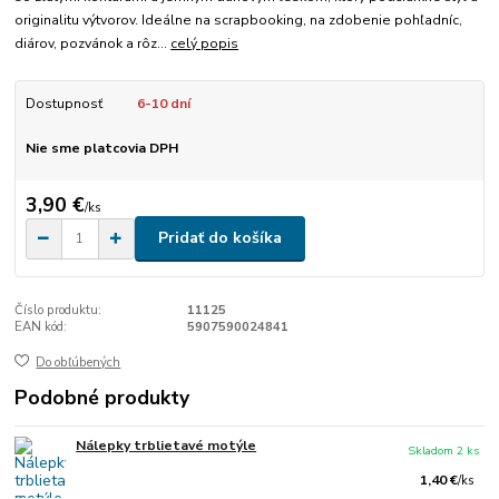
originalitu výtvorov. Ideálne na scrapbooking, na zdobenie pohľadníc,
diárov, pozvánok a rôz...
celý popis
Dostupnosť
6-10 dní
Nie sme platcovia DPH
3,90 €
/
ks
Pridať do košíka
Číslo produktu:
11125
EAN kód:
5907590024841
Do obľúbených
Podobné produkty
Nálepky trblietavé motýle
Skladom 2 ks
1,40 €
/
ks