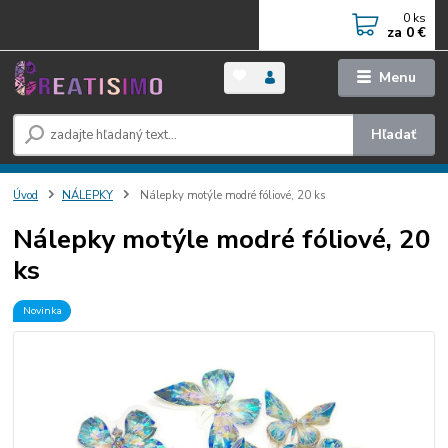
0
ks
za
0 €
Menu
Hľadať
Úvod
NÁLEPKY
Nálepky motýle modré fóliové, 20 ks
Nálepky motýle modré fóliové, 20
ks
Novinka