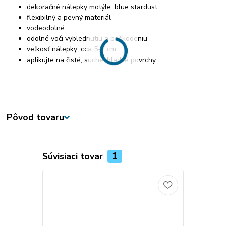
dekoračné nálepky motýle: blue stardust
flexibilný a pevný materiál
vodeodolné
odolné voči vyblednutiu a poškodeniu
veľkosť nálepky: cca 5-7 cm
aplikujte na čisté, suché, hladké povrchy
Pôvod tovaru
Súvisiaci tovar
1