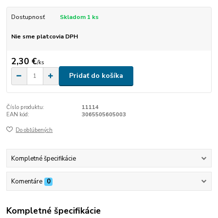
Dostupnosť
Skladom 1 ks
Nie sme platcovia DPH
2,30 €
/
ks
Pridať do košíka
Číslo produktu:
11114
EAN kód:
3065505605003
Do obľúbených
Kompletné špecifikácie
Komentáre
0
Kompletné špecifikácie