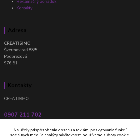
Reklamačný poriadok
Kontakty
Adresa
CREATISIMO
Švermov rad 88/5
Podbrezová
976 81
Kontakty
CREATISIMO
0907 211 702
Po - Pia: 8.00 - 16.00 hod
Na účely prispôsobenia obsahu a reklám, poskytovania funkcií
info@creatisimo.sk
sociálnych médií a analýzy návštevnosti používame súbory cookie.