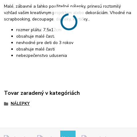
Malé, zábavné a ľahko použiteľné nálepky, prinesú roztomilý
vzhľad vašim kreatívnym projektom alebo dekoráciám. Vhodné na
scrapbooking, decoupage, darčeky, kartičky...
rozmer plátu: 7,5x12cm
obsahuje malé časti
nevhodné pre deti do 3 rokov
obsahuje malé časti
nebezpečenstvo udusenia
Tovar zaradený v kategóriách
NÁLEPKY