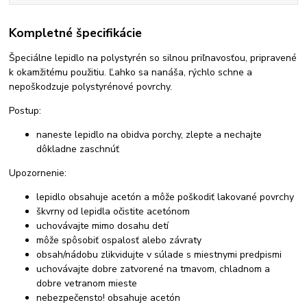
Kompletné špecifikácie
Špeciálne lepidlo na polystyrén so silnou priľnavosťou, pripravené
k okamžitému použitiu. Ľahko sa nanáša, rýchlo schne a
nepoškodzuje polystyrénové povrchy.
Postup:
naneste lepidlo na obidva porchy, zlepte a nechajte
dôkladne zaschnúť
Upozornenie:
lepidlo obsahuje acetón a môže poškodiť lakované povrchy
škvrny od lepidla očistite acetónom
uchovávajte mimo dosahu detí
môže spôsobiť ospalosť alebo závraty
obsah/nádobu zlikvidujte v súlade s miestnymi predpismi
uchovávajte dobre zatvorené na tmavom, chladnom a
dobre vetranom mieste
nebezpečensto! obsahuje acetón