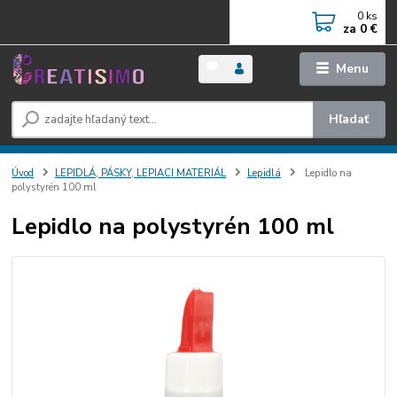
0
ks
za
0 €
Menu
Hľadať
Úvod
LEPIDLÁ, PÁSKY, LEPIACI MATERIÁL
Lepidlá
Lepidlo na
polystyrén 100 ml
Lepidlo na polystyrén 100 ml