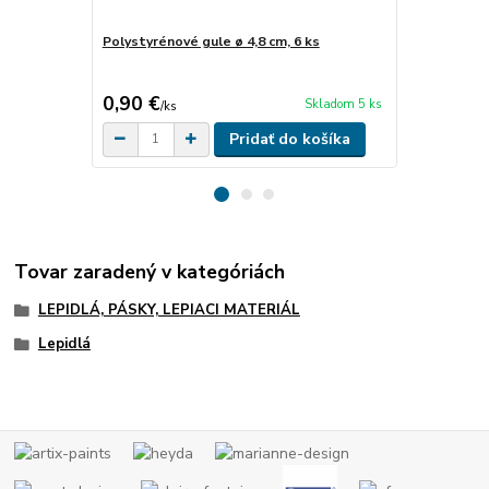
Polystyrénové gule ø 4,8 cm, 6 ks
Polystyréno
ks
0,90 €
1,60 €
Skladom 5 ks
/
ks
/
ks
Pridať do košíka
Tovar zaradený v kategóriách
LEPIDLÁ, PÁSKY, LEPIACI MATERIÁL
Lepidlá