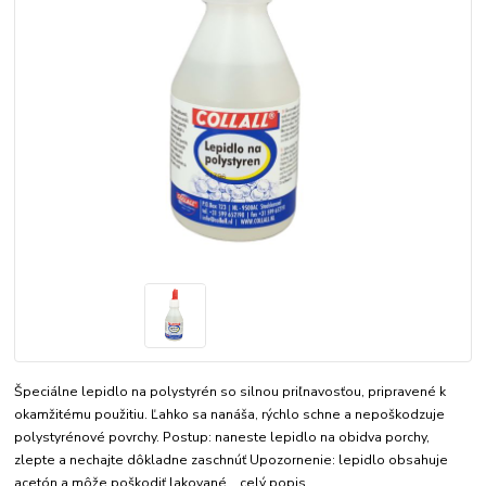
Špeciálne lepidlo na polystyrén so silnou priľnavosťou, pripravené k
okamžitému použitiu. Ľahko sa nanáša, rýchlo schne a nepoškodzuje
polystyrénové povrchy. Postup: naneste lepidlo na obidva porchy,
zlepte a nechajte dôkladne zaschnúť Upozornenie: lepidlo obsahuje
acetón a môže poškodiť lakované...
celý popis