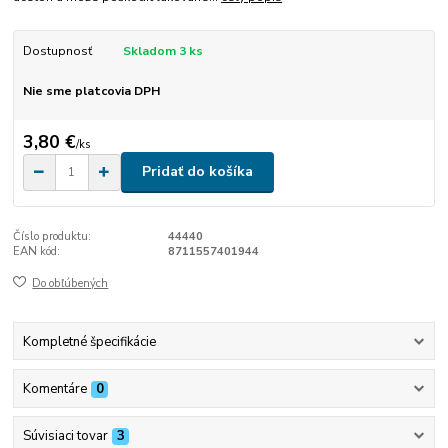
Dostupnosť
Skladom 3 ks
Nie sme platcovia DPH
3,80 €
/
ks
Pridať do košíka
Číslo produktu:
44440
EAN kód:
8711557401944
Do obľúbených
Kompletné špecifikácie
Komentáre
0
Súvisiaci tovar
3