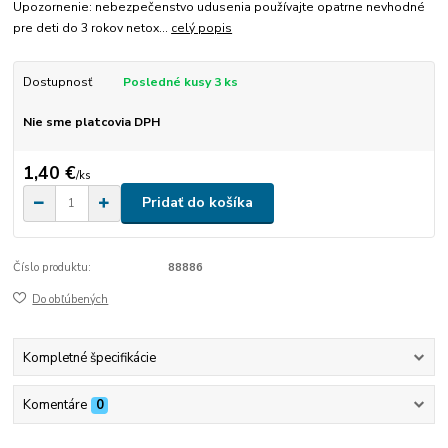
Upozornenie: nebezpečenstvo udusenia používajte opatrne nevhodné
pre deti do 3 rokov netox...
celý popis
Dostupnosť
Posledné kusy 3 ks
Nie sme platcovia DPH
1,40 €
/
ks
Pridať do košíka
Číslo produktu:
88886
Do obľúbených
Kompletné špecifikácie
Komentáre
0