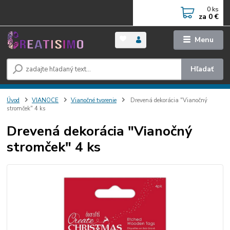
0
ks
za
0 €
Menu
Hľadať
Úvod
VIANOCE
Vianočné tvorenie
Drevená dekorácia "Vianočný
stromček" 4 ks
Drevená dekorácia "Vianočný
stromček" 4 ks