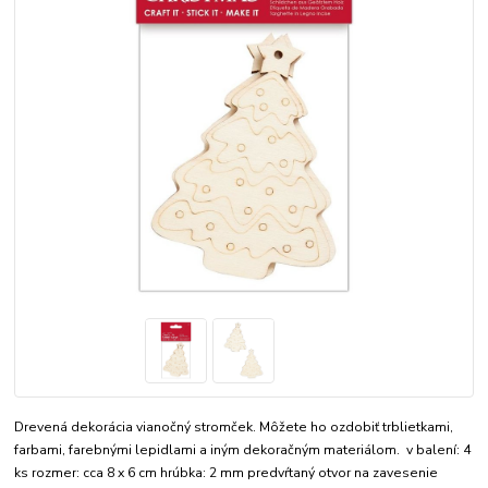
Drevená dekorácia vianočný stromček. Môžete ho ozdobiť trblietkami,
farbami, farebnými lepidlami a iným dekoračným materiálom. v balení: 4
ks rozmer: cca 8 x 6 cm hrúbka: 2 mm predvŕtaný otvor na zavesenie