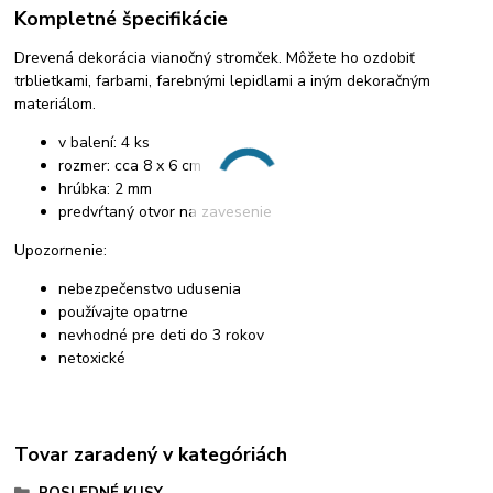
Kompletné špecifikácie
Drevená dekorácia vianočný stromček. Môžete ho ozdobiť
trblietkami, farbami, farebnými lepidlami a iným dekoračným
materiálom.
v balení: 4 ks
rozmer: cca 8 x 6 cm
hrúbka: 2 mm
predvŕtaný otvor na zavesenie
Upozornenie:
nebezpečenstvo udusenia
používajte opatrne
nevhodné pre deti do 3 rokov
netoxické
Tovar zaradený v kategóriách