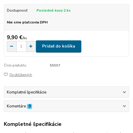
Dostupnosť
Posledné kusy 2 ks
Nie sme platcovia DPH
9,90 €
/
ks
Pridať do košíka
Číslo produktu:
55507
Do obľúbených
Kompletné špecifikácie
Komentáre
0
Kompletné špecifikácie