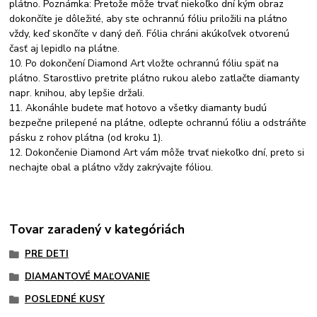
plátno. Poznámka: Pretože môže trvať niekoľko dní kým obraz
dokončíte je dôležité, aby ste ochrannú fóliu priložili na plátno
vždy, keď skončíte v daný deň. Fólia chráni akúkoľvek otvorenú
časť aj lepidlo na plátne.
10. Po dokončení Diamond Art vložte ochrannú fóliu späť na
plátno. Starostlivo pretrite plátno rukou alebo zatlačte diamanty
napr. knihou, aby lepšie držali.
11. Akonáhle budete mať hotovo a všetky diamanty budú
bezpečne prilepené na plátne, odlepte ochrannú fóliu a odstráňte
pásku z rohov plátna (od kroku 1).
12. Dokončenie Diamond Art vám môže trvať niekoľko dní, preto si
nechajte obal a plátno vždy zakrývajte fóliou.
Tovar zaradený v kategóriách
PRE DETI
DIAMANTOVÉ MAĽOVANIE
POSLEDNÉ KUSY