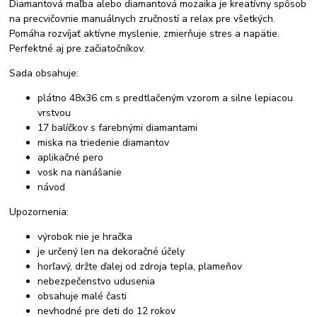
Diamantová maľba alebo diamantová mozaika je kreatívny spôsob
na precvičovnie manuálnych zručností a relax pre všetkých.
Pomáha rozvíjať aktívne myslenie, zmierňuje stres a napätie.
Perfektné aj pre začiatočníkov.
Sada obsahuje:
plátno 48x36 cm s predtlačeným vzorom a silne lepiacou
vrstvou
17 balíčkov s farebnými diamantami
miska na triedenie diamantov
aplikačné pero
vosk na nanášanie
návod
Upozornenia:
výrobok nie je hračka
je určený len na dekoračné účely
horľavý, držte ďalej od zdroja tepla, plameňov
nebezpečenstvo udusenia
obsahuje malé časti
nevhodné pre deti do 12 rokov