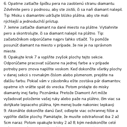
6. Opatrne zatlačte špičku pera na zaoblenú stranu diamantu.
Zdvihnite pero z podnosu, aby ste zistili, či sa naň diamant nalepil.
Tip: Misku s diamantmi udržujte blízko plátna, aby ste mali
rýchlejší a jednoduchší prístup.
7. Jemne zatlačte diamant na dané miesto na plátne. Vytiahnite
pero a skontrolujte, či sa diamant nalepil na plátno. Tip:
začiatočníkom odporúčame najprv ľahko stlačiť. To pomôže
posunúť diamant na miesto v prípade, že nie je na správnom
mieste.
8. Opakujte krok 7 a vyplňte zvyšok plochy tejto sekcie.
Odporúčame pracovať súčasne na jednej farbe a v prípade
potreby pero znova naplňte voskom. Keď dokončíte všetky plochy
v danej sekcii s rovnakým číslom alebo písmenom, prejdite na
ďalšiu farbu. Pokiaľ vám v zásobníku ešte zostáva pár diamantov,
opatrne ich vráťte späť do vrecka. Potom pridajte do misky
diamanty inej farby. Poznámka: Pretože Diamont Art môže
vyžadovať položenie vašej ruky alebo paže na plátno, čím viac sa
dotýkate lepiaceho plátna, tým menej bude nakoniec lepkavý.
9. Akonáhle dokončíte danú časť, odlepte viac ochrannej fólie a
vyplňte ďalšie plochy. Pamätajte, že musíte odstraňovať iba 2 až
5cm naraz. Potom opakujte kroky 2 až 8, kým nedokončíte celé