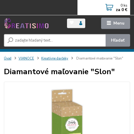
0
ks
za
0 €
Menu
Hľadať
Úvod
VIANOCE
Kreatívne darčeky
Diamantové maľovanie "Slon"
Diamantové maľovanie "Slon"