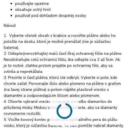
používajte opatrne
obsahuje ostrý hrot
používať pod dohľadom dospelej osoby
Návod:
1. Vyberte všetok obsah z krabice a rozviňte plátno alebo ho
položte na dosku, ktorú je možné prenášať (nie je súčasťou
balenia).
2. Odlepte(neroztrhajte) malú časť čírej ochrannej fólie na plátne.
Neodstraňujte celú ochrannú fóliu, iba odlepte cca 2 až 5cm. Ak
je to nutné, zľahka prstom prejdite po ochrannej fólii, aby sa
zvlnila a neprekážala.
3. Prezrite si časť plátna, ktorú ste odkryli. Vyberte si pole, kde
chcete začať. Porovnajte číslo alebo písmeno na plátne s grafom
(na ľavej strane plátna) a potom nájdite plastové vrecko s
diamantmi a zodpovedajúcim číslom alebo písmenom.
4. Otvorte vybrané vrecko a nasypte niekoľko diamantov do
priloženej misky. Miskou veľmi jemne zatraste, aby sa diamanty
rovnomerne rozložili.
5. Vložte kovový koniec priloženého aplikačného pera do plátu
vosku, ktorý je súčasťou balenia. To vám pomôže nabrať diamanty.