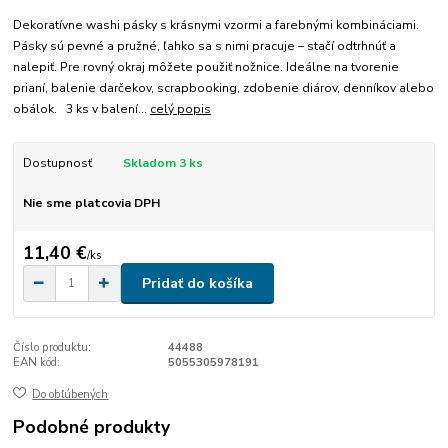
Dekoratívne washi pásky s krásnymi vzormi a farebnými kombináciami.
Pásky sú pevné a pružné, ľahko sa s nimi pracuje – stačí odtrhnúť a
nalepiť. Pre rovný okraj môžete použiť nožnice. Ideálne na tvorenie
prianí, balenie darčekov, scrapbooking, zdobenie diárov, denníkov alebo
obálok. 3 ks v balení...
celý popis
Dostupnosť
Skladom 3 ks
Nie sme platcovia DPH
11,40 €
/
ks
Pridať do košíka
Číslo produktu:
44488
EAN kód:
5055305978191
Do obľúbených
Podobné produkty