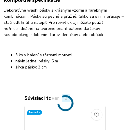
Kompletné špecifikácie
Dekoratívne washi pásky s krásnymi vzormi a farebnými
kombináciami. Pásky sú pevné a pružné, ľahko sa s nimi pracuje –
stačí odtrhnúť a nalepiť. Pre rovný okraj môžete použiť
nožnice. Ideálne na tvorenie prianí, balenie darčekov,
scrapbooking, zdobenie diárov, denníkov alebo obálok.
3 ks v balení s rôznymi motívmi
návin jednej pásky: 5 m
šírka pásky: 3 cm
Súvisiaci tovar
2
Novinka
Novinka