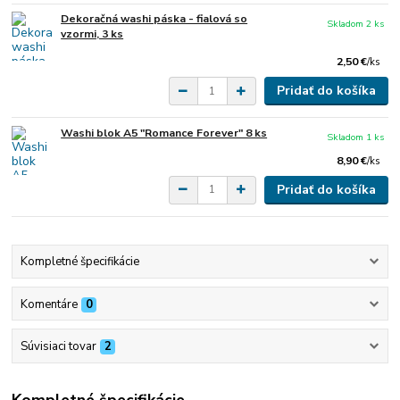
Dekoračná washi páska - fialová so
Skladom 2 ks
vzormi, 3 ks
2,50 €
/
ks
Pridať do košíka
Washi blok A5 "Romance Forever" 8 ks
Skladom 1 ks
8,90 €
/
ks
Pridať do košíka
Kompletné špecifikácie
Komentáre
0
Súvisiaci tovar
2