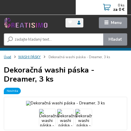
0
ks
za
0 €
Menu
Hľadať
Úvod
WASHI PÁSKY
Dekoračná washi páska - Dreamer, 3 ks
Dekoračná washi páska -
Dreamer, 3 ks
Novinka