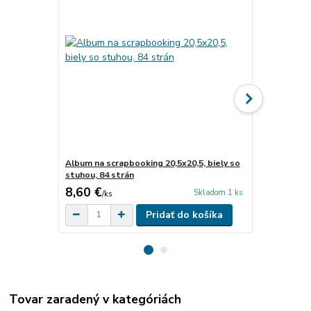
Album na scrapbooking 20,5x20,5, biely so
Sada vzorov
stuhou, 84 strán
ružová A4, 2
8,60 €
5,40 €
Skladom 1 ks
/
ks
/
ks
Pridať do košíka
Tovar zaradený v kategóriách