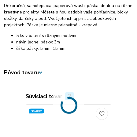
Dekoračná, samolepiaca, papierová washi páska ideálna na rôzne
kreatívne projekty. Môžete s ňou ozdobiť vaše pohľadnice, bloky,
obálky, darčeky a pod. Využijete ich aj pri scrapbookových
projektoch. Páska je mierne priesvitná - krepová.
5 ks v balení s rôznymi motívmi
návin jednej pásky: 3m
šírka pásky: 5 mm, 15 mm
Pôvod tovaru
Súvisiaci tovar
2
Novinka