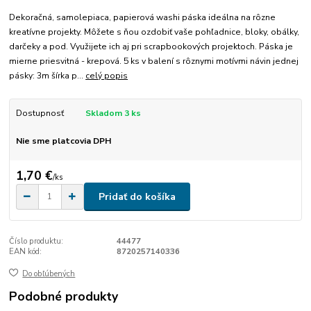
Dekoračná, samolepiaca, papierová washi páska ideálna na rôzne
kreatívne projekty. Môžete s ňou ozdobiť vaše pohľadnice, bloky, obálky,
darčeky a pod. Využijete ich aj pri scrapbookových projektoch. Páska je
mierne priesvitná - krepová. 5 ks v balení s rôznymi motívmi návin jednej
pásky: 3m šírka p...
celý popis
Dostupnosť
Skladom 3 ks
Nie sme platcovia DPH
1,70 €
/
ks
Pridať do košíka
Číslo produktu:
44477
EAN kód:
8720257140336
Do obľúbených
Podobné produkty