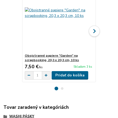
Obojstranné papiere "Garden" na
Album na sc
scrapbooking, 20,3 x 20,3 cm, 10 ks
strán
7,50 €
8,90 €
Skladom 3 ks
/
ks
/
ks
Pridať do košíka
Tovar zaradený v kategóriách
WASHI PÁSKY