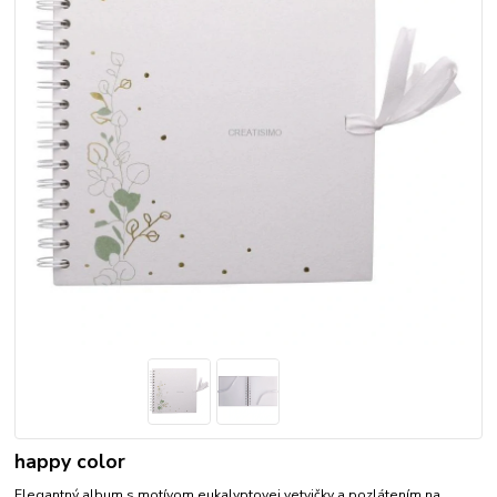
happy color
Elegantný album s motívom eukalyptovej vetvičky a pozlátením na