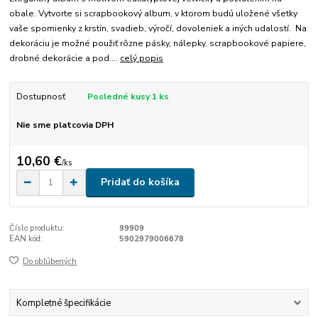
obale. Vytvorte si scrapbookový album, v ktorom budú uložené všetky
vaše spomienky z krstín, svadieb, výročí, dovoleniek a iných udalostí. Na
dekoráciu je možné použiť rôzne pásky, nálepky, scrapbookové papiere,
drobné dekorácie a pod....
celý popis
Dostupnosť
Posledné kusy 1 ks
Nie sme platcovia DPH
10,60 €
/
ks
Pridať do košíka
Číslo produktu:
99909
EAN kód:
5902979006678
Do obľúbených
Kompletné špecifikácie