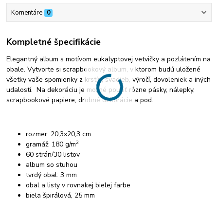
Komentáre
0
Kompletné špecifikácie
Elegantný album s motívom eukalyptovej vetvičky a pozlátením na
obale. Vytvorte si scrapbookový album, v ktorom budú uložené
všetky vaše spomienky z krstín, svadieb, výročí, dovoleniek a iných
udalostí. Na dekoráciu je možné použiť rôzne pásky, nálepky,
scrapbookové papiere, drobné dekorácie a pod.
rozmer: 20,3x20,3 cm
2
gramáž: 180 g/m
60 strán/30 listov
album so stuhou
tvrdý obal: 3 mm
obal a listy v rovnakej bielej farbe
biela špirálová, 25 mm