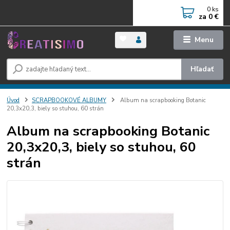
0
ks
za
0 €
Menu
Hľadať
Úvod
SCRAPBOOKOVÉ ALBUMY
Album na scrapbooking Botanic
20,3x20,3, biely so stuhou, 60 strán
Album na scrapbooking Botanic
20,3x20,3, biely so stuhou, 60
strán