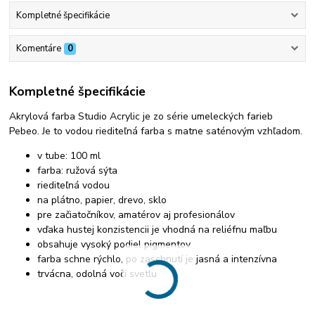
Kompletné špecifikácie
Komentáre
0
Kompletné špecifikácie
Akrylová farba Studio Acrylic je zo série umeleckých farieb
Pebeo. Je to vodou riediteľná farba s matne saténovým vzhľadom.
v tube: 100 ml
farba: ružová sýta
riediteľná vodou
na plátno, papier, drevo, sklo
pre začiatočníkov, amatérov aj profesionálov
vďaka hustej konzistencii je vhodná na reliéfnu maľbu
obsahuje vysoký podiel pigmentov
farba schne rýchlo, po zaschnutí je jasná a intenzívna
trvácna, odolná voči svetlu