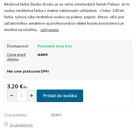
Akrylová farba Studio Acrylic je zo série umeleckých farieb Pebeo. Je to
vodou riediteľná farba s matne saténovým vzhľadom. v tube: 100 ml
farba: ružová sýta riediteľná vodou na plátno, papier, drevo, sklo pre
začiatočníkov, amatérov aj profesionálov vďaka hustej konzistencii je
vhodná na reliéfnu...
celý popis
Dostupnosť
Posledné kusy 3 ks
Cena pred
4,20 €
zľavou
Nie sme platcovia DPH
3,20 €
/
ks
Pridať do košíka
Číslo produktu:
33307
Do obľúbených