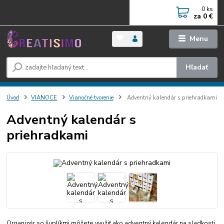
0
ks
za
0 €
Menu
Hľadať
Úvod
VIANOCE
Vianočné tvorenie
Adventný kalendár s priehradkami
Adventný kalendár s
priehradkami
Organizér so šuplíkmi môžete využiť ako adventný kalendár na sladkosti