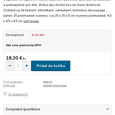
a prekvapenie pre deti. Alebo ako úložný box na rôzne drobnosti.
Ozdobiť sa dá farbami, trblietkami, nálepkami, technikou decoupage...
kartón 25 priehradiek rozmery: cca 25 x 25 x 5 cm rozmery priehradiek: 4,5
x 4,5 x 4,5 cm
celý popis
Dostupnosť
6-10 dní
Nie sme platcovia DPH
18,30 €
/
ks
Pridať do košíka
Číslo produktu:
88810
EAN kód:
3609510010188
Do obľúbených
Kompletné špecifikácie