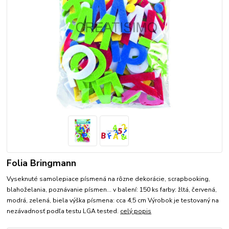
Folia Bringmann
Vyseknuté samolepiace písmená na rôzne dekorácie, scrapbooking,
blahoželania, poznávanie písmen... v balení: 150 ks farby: žltá, červená,
modrá, zelená, biela výška písmena: cca 4,5 cm Výrobok je testovaný na
nezávadnosť podľa testu LGA tested.
celý popis