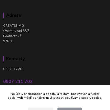
Adresa
CREATISIMO
Švermov rad 88/5
Podbrezová
976 81
Kontakty
CREATISIMO
0907 211 702
Po - Pia: 8.00 - 16.00 hod
Na účely prispôsobenia obsahu a reklám, poskytovania funkcií
info@creatisimo.sk
sociálnych médií a analýzy návštevnosti používame súbory cookie.